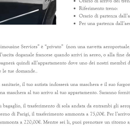
Orario di arrivo del tren
Riferimento treno:
Orario di partenza dall’
Per una partenza dall’a
Limousine Services” è “privato” (non una navetta aeroportuale
all’uscita doganale francese quando arrivi in ​​aereo, o alla fine 
mpagnerà quindi all’appartamento dove uno dei nostri membri d
e le tue domande..
à sanitarie, il tuo autista indosserà una maschera e il suo furgo
una maschera al tuo arrivo al tuo appartamento. Saranno forniti 
 bagaglio, il trasferimento di sola andata da entrambi gli aer
interno di Parigi, il trasferimento ammonta a 75,00€. Per l’arr
 ammonta a 220,00€. Mentre sei lì, puoi prenotare un ritorno agl