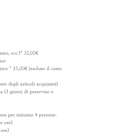
eatro, ecc.)* 20,00€
rno
co * 35,00€ (escluso il costo
to degli articoli acquistati)
a (3 giorni di preavviso e
ona per minimo 4 persone.
e ore)
 ore)