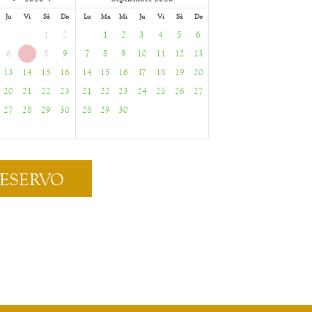
Ju
Vi
Sá
Do
Lu
Ma
Mi
Ju
Vi
Sá
Do
1
2
1
2
3
4
5
6
6
7
8
9
7
8
9
10
11
12
13
13
14
15
16
14
15
16
17
18
19
20
20
21
22
23
21
22
23
24
25
26
27
27
28
29
30
28
29
30
RESERVO