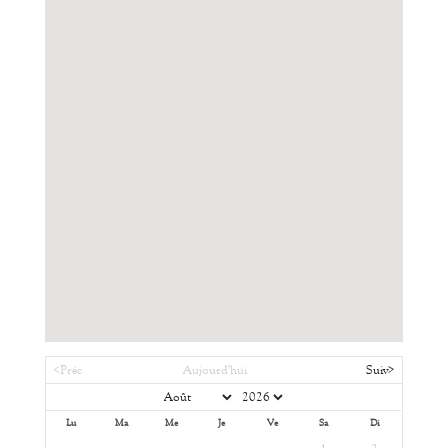
<Préc
Aujourd'hui
Suiv>
Lu
Ma
Me
Je
Ve
Sa
Di