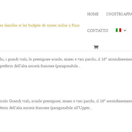
HOME
I NOSTRI AP
CONTATTO
i, i grandi viali, le prestigiose scuole, musei e vari parchi, il 16° arrondisseme
feriti dell’alta società francese (paragonabile...
colo Grandi viali, scuole prestigiose, musei e vari parchi, il 16° arrondissemen
iti dell’alta società francese (paragonabile all’Upper...