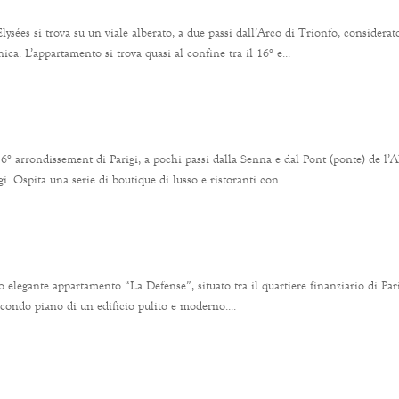
ées si trova su un viale alberato, a due passi dall’Arco di Trionfo, considera
ica. L’appartamento si trova quasi al confine tra il 16° e...
° arrondissement di Parigi, a pochi passi dalla Senna e dal Pont (ponte) de l’
. Ospita una serie di boutique di lusso e ristoranti con...
o elegante appartamento “La Defense”, situato tra il quartiere finanziario di Par
econdo piano di un edificio pulito e moderno....