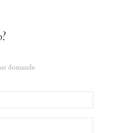
o?
 tue domande.