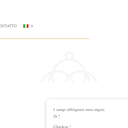
ONTATTO
I campi obbligatori sono seguiti
da
*
Check-in
*