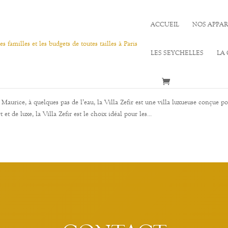
ACCUEIL
NOS APPA
LES SEYCHELLES
LA
le Maurice, à quelques pas de l’eau, la Villa Zefir est une villa luxueuse conçue p
t de luxe, la Villa Zefir est le choix idéal pour les...