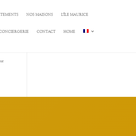
RTEMENTS
NOS MAISONS
L’ÎLE MAURICE
 CONCIERGERIE
CONTACT
HOME
our